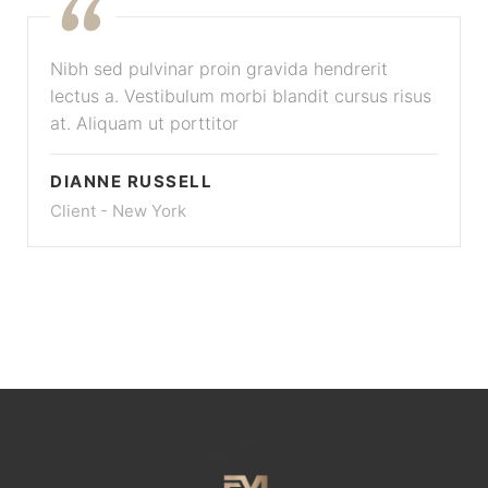
Nibh sed pulvinar proin gravida hendrerit
lectus a. Vestibulum morbi blandit cursus risus
at. Aliquam ut porttitor
DIANNE RUSSELL
Client - New York