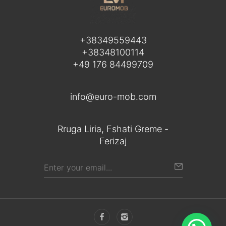
+38349559443
+38348100114
+49 176 84499709
info@euro-mob.com
Rruga Liria, Fshati Greme -
Ferizaj